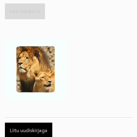
Lisa ostukorvi
Liitu uudiskirjaga