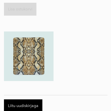
Lisa ostukorvi
Liitu uudiskirjaga