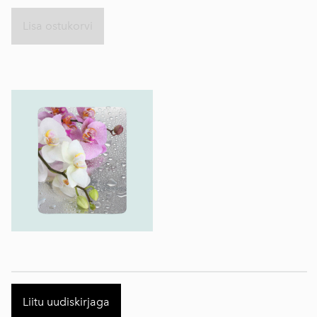
Lisa ostukorvi
Liitu uudiskirjaga